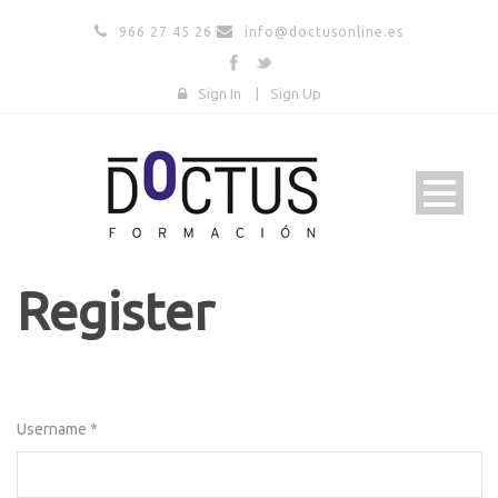
966 27 45 26
info@doctusonline.es
Sign In
|
Sign Up
Register
Username *