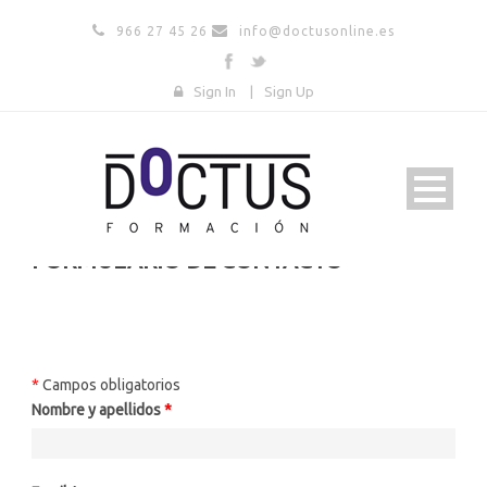
966 27 45 26
info@doctusonline.es
Sign In
|
Sign Up
FORMULARIO DE CONTACTO
*
Campos obligatorios
Nombre y apellidos
*