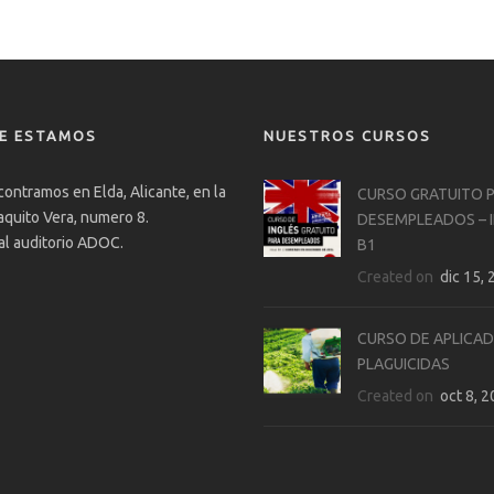
E ESTAMOS
NUESTROS CURSOS
ontramos en Elda, Alicante, en la
CURSO GRATUITO 
aquito Vera, numero 8.
DESEMPLEADOS – 
al auditorio ADOC.
B1
Created on
dic 15, 
CURSO DE APLICA
PLAGUICIDAS
Created on
oct 8, 