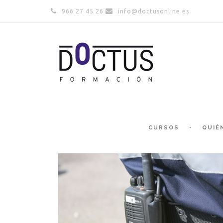
966 27 45 26
info@doctusonline.es
CURSOS
QUIÉ