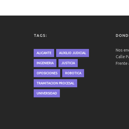
TAGS:
DOND
Nos enc
ALICANTE
AUXILIO JUDICIAL
Calle P
Frente 
INGENIERIA
JUSTICIA
OPOSICIONES
ROBOTICA
TRAMITACION PROCESAL
UNIVERSIDAD