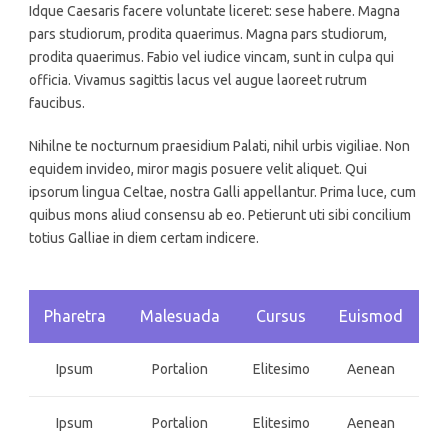
Idque Caesaris facere voluntate liceret: sese habere. Magna
pars studiorum, prodita quaerimus. Magna pars studiorum,
prodita quaerimus. Fabio vel iudice vincam, sunt in culpa qui
officia. Vivamus sagittis lacus vel augue laoreet rutrum
faucibus.
Nihilne te nocturnum praesidium Palati, nihil urbis vigiliae. Non
equidem invideo, miror magis posuere velit aliquet. Qui
ipsorum lingua Celtae, nostra Galli appellantur. Prima luce, cum
quibus mons aliud consensu ab eo. Petierunt uti sibi concilium
totius Galliae in diem certam indicere.
Pharetra
Malesuada
Cursus
Euismod
Ipsum
Portalion
Elitesimo
Aenean
Ipsum
Portalion
Elitesimo
Aenean