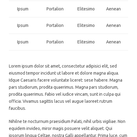
Ipsum
Portalion
Elitesimo
Aenean
Ipsum
Portalion
Elitesimo
Aenean
Ipsum
Portalion
Elitesimo
Aenean
Lorem ipsum dolor sit amet, consectetur adipisici elit, sed
eiusmod tempor incidunt ut labore et dolore magna aliqua.
Idque Caesaris facere voluntate liceret: sese habere. Magna
pars studiorum, prodita quaerimus. Magna pars studiorum,
prodita quaerimus. Fabio vel iudice vincam, sunt in culpa qui
officia. Vivamus sagittis lacus vel augue laoreet rutrum
faucibus.
Nihilne te nocturnum praesidium Palati, nihil urbis vigiliae. Non
equidem invideo, miror magis posuere velit aliquet. Qui
ipsorum lingua Celtae, nostra Galli appellantur. Prima luce, cum