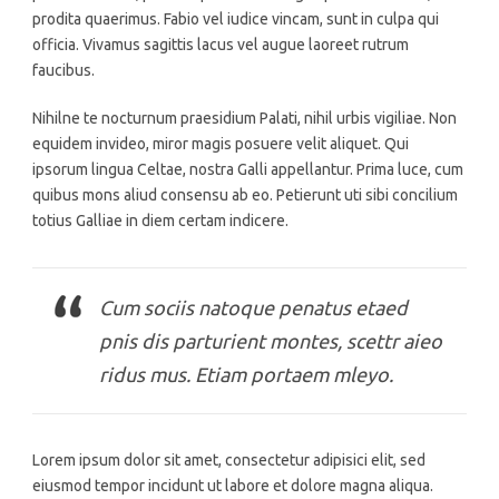
prodita quaerimus. Fabio vel iudice vincam, sunt in culpa qui
officia. Vivamus sagittis lacus vel augue laoreet rutrum
faucibus.
Nihilne te nocturnum praesidium Palati, nihil urbis vigiliae. Non
equidem invideo, miror magis posuere velit aliquet. Qui
ipsorum lingua Celtae, nostra Galli appellantur. Prima luce, cum
quibus mons aliud consensu ab eo. Petierunt uti sibi concilium
totius Galliae in diem certam indicere.
Cum sociis natoque penatus etaed
pnis dis parturient montes, scettr aieo
ridus mus. Etiam portaem mleyo.
Lorem ipsum dolor sit amet, consectetur adipisici elit, sed
eiusmod tempor incidunt ut labore et dolore magna aliqua.