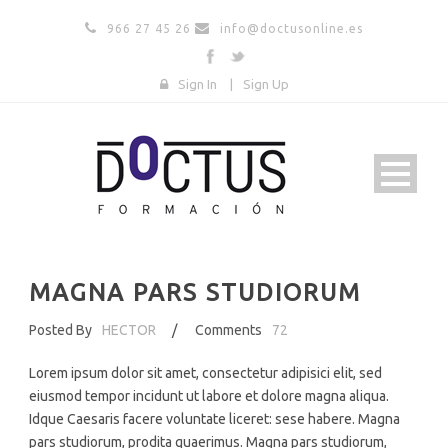
966 27 45 26
info@doctusonline.es
Sign In
|
Sign Up
MAGNA PARS STUDIORUM
Posted By
HECTOR
/
Comments
72
Lorem ipsum dolor sit amet, consectetur adipisici elit, sed
eiusmod tempor incidunt ut labore et dolore magna aliqua.
Idque Caesaris facere voluntate liceret: sese habere. Magna
pars studiorum, prodita quaerimus. Magna pars studiorum,